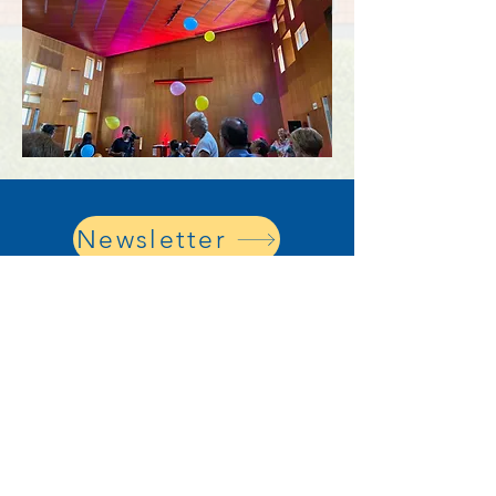
Newsletter
Evangelische Christuskirche Lima
Iglesia Evangélica Luterana en el Perú
Calle Monte Casino 190
Lima 33 / Surco
oficina@ev-kirche-peru.org
Nuestros datos bancarios:
BCP SOLES:
193-2052543-0-56
– Interbancario: 002-193-002052543056-15
BCP U$: 193-2037465-1-63 – Interbancario: 002-193-002037465163-14