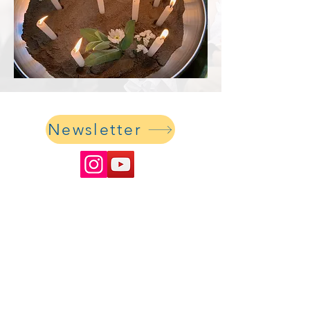
Newsletter
Evangelische Christuskirche Lima
Iglesia Evangélica Luterana en el Perú
Calle Monte Casino 190
Lima 33 / Surco
oficina@ev-kirche-peru.org
Nuestros datos bancarios:
BCP SOLES:
193-2052543-0-56
– Interbancario: 002-193-002052543056-15
BCP U$: 193-2037465-1-63 – Interbancario: 002-193-002037465163-14
In Deutschland: