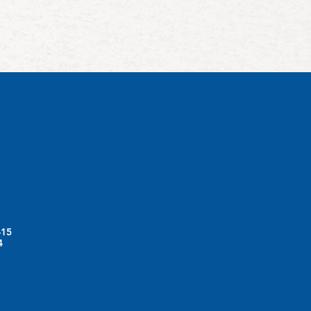
-15
4