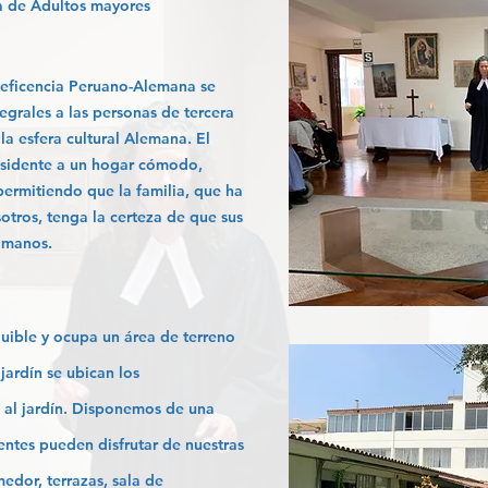
a de Adultos mayores
neficencia Peruano-Alemana se
tegrales a las personas de tercera
a esfera cultural Alemana. El
 residente a un hogar cómodo,
ermitiendo que la familia, que ha
otros, tenga la certeza de que sus
 manos.
quible y ocupa un área de terreno
jardín se ubican los
 al jardín. Disponemos de una
dentes pueden disfrutar de nuestras
medor, terrazas, sala de