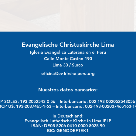
Evangelische Christuskirche Lima
Iglesia Evangélica Luterana en el Perú
Calle Monte Casino 190
Lima 33 / Surco
oficina@ev-kirche-peru.org
Nuestros datos bancarios:
P SOLES: 193-2052543-0-56 – Interbancario: 002-193-002052543056
BCP U$: 193-2037465-1-63 – Interbancario: 002-193-002037465163-1
In Deutschland:
Evangelisch Lutherische Kirche in Lima IELP
IBAN: DE05 5206 0410 0000 8025 90
BIC: GENODEF1EK1