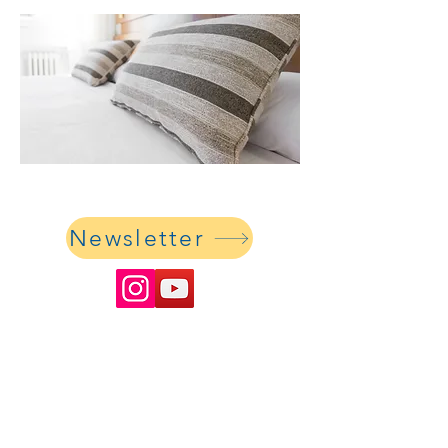
Newsletter
Evangelische Christuskirche Lima
Iglesia Evangélica Luterana en el Perú
Calle Monte Casino 190
Lima 33 / Surco
oficina@ev-kirche-peru.org
Nuestros datos bancarios: