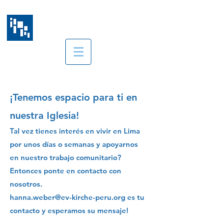
Christuskirche Lima
Iglesia Luterana en el Perú
¡Tenemos espacio para ti en
nuestra Iglesia!
Tal vez tienes interés en
vivir en Lima
por unos días o semanas y apoyarnos
en nuestro trabajo comunitario?
Entonces ponte en contacto con
nosotros.
hanna
.
weber@ev-kirche-peru.org
es tu
contacto y esperamos su mensaje!