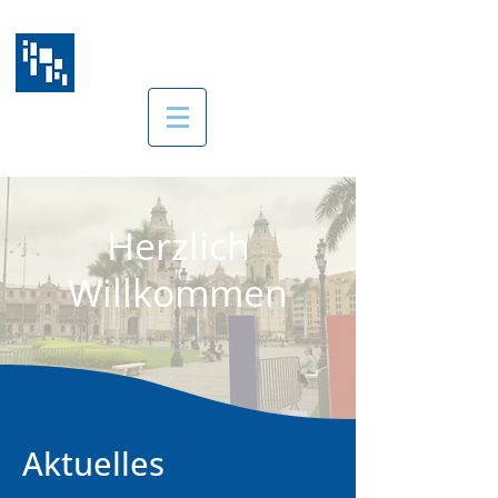
Christuskirche Lima
Iglesia Luterana en el Perú
Herzlich
Willkommen
Aktuelles